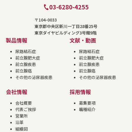
03-6280-4255
〒104-0033
東京都中央区新川一丁目28番25号
東京ダイヤビルディング3号館9階
製品情報
文献・動画
尿路結石症
尿路結石症
前立腺肥大症
前立腺肥大症
前立腺疾患
前立腺疾患
前立腺癌
前立腺癌
その他の泌尿器疾患
その他の泌尿器疾患
会社情報
採用情報
会社概要
募集要項
代表ご挨拶
職種紹介
営業所
沿革
組織図