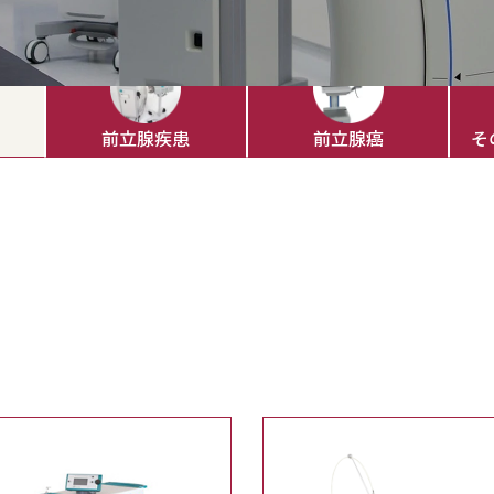
前立腺疾患
前立腺癌
そ