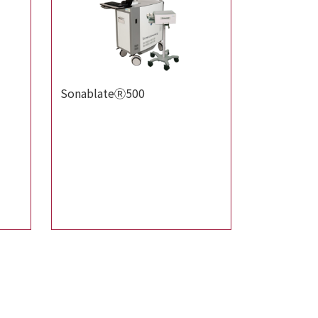
SonablateⓇ500