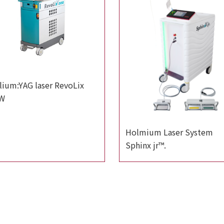
lium:YAG laser RevoLix
W
Holmium Laser System
Sphinx jr™.