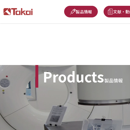
製品情報
文献・動
Products
製品情報
Top
＞
製品一覧：前立腺肥大症